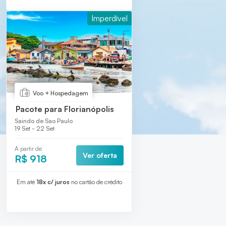
Imperdível
Voo + Hospedagem
Pacote para Florianópolis
Saindo de Sao Paulo
19 Set - 22 Set
A partir de
Ver oferta
R$ 918
Em até
18x c/ juros
no cartão de crédito