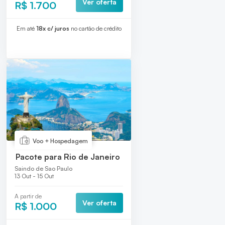
Ver oferta
R$ 1.700
Em até
18x c/ juros
no cartão de crédito
Voo + Hospedagem
Pacote para Rio de Janeiro
Saindo de Sao Paulo
13 Out - 15 Out
A partir de
Ver oferta
R$ 1.000