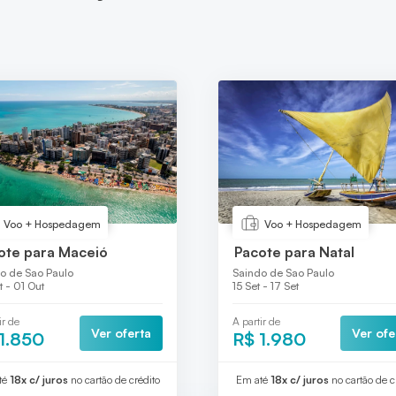
Voo + Hospedagem
Voo + Hospedagem
ote para Maceió
Pacote para Natal
o de Sao Paulo
Saindo de Sao Paulo
t - 01 Out
15 Set - 17 Set
ir de
A partir de
Ver oferta
Ver ofe
1.850
R$ 1.980
té
18x c/ juros
no cartão de crédito
Em até
18x c/ juros
no cartão de c