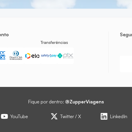
ento
Segur
Transferências
Fique por dentro:
@ZupperViagens
YouTube
Twitter / X
LinkedIn