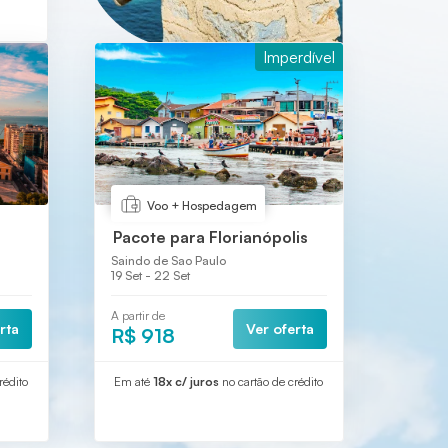
Imperdível
Voo + Hospedagem
Pacote para Florianópolis
Saindo de Sao Paulo
19 Set - 22 Set
A partir de
rta
Ver oferta
R$ 918
rédito
Em até
18x c/ juros
no cartão de crédito