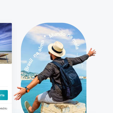
rta
rédito