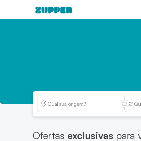
Zupper: Passagens aéreas - B
Ofertas
exclusivas
para 