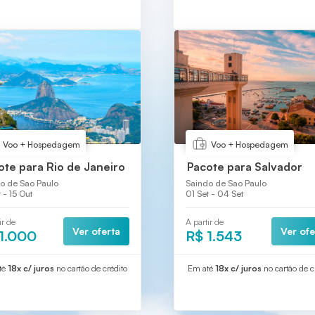
Voo + Hospedagem
Voo + Hospedagem
ote para Rio de Janeiro
Pacote para Salvador
o de Sao Paulo
Saindo de Sao Paulo
 - 15 Out
01 Set - 04 Set
ir de
A partir de
Ver oferta
Ver ofe
1.000
R$ 1.543
té
18x c/ juros
no cartão de crédito
Em até
18x c/ juros
no cartão de c