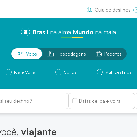
rasil na alma, Mundo na mala
Guia de destinos
Brasil
na alma
Mundo
na mala
Voos
Hospedagens
Pacotes
Ida e Volta
Só Ida
Multidestinos
você,
viajante