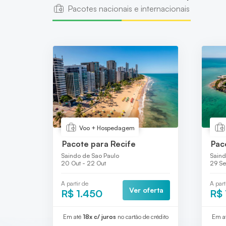
Pacotes nacionais e internacionais
Voo + Hospedagem
Pacote para Recife
Pac
Saindo de Sao Paulo
Saind
20 Out - 22 Out
29 Se
A partir de
A part
Ver oferta
R$ 1.450
R$ 
Em até
18x c/ juros
no cartão de crédito
Em a