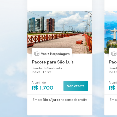
Voo + Hospedagem
Pacote para São Luís
Pac
Saindo de Sao Paulo
Saind
15 Set - 17 Set
13 Out
A partir de
A part
Ver oferta
R$ 1.700
R$ 
Em até
18x c/ juros
no cartão de crédito
Em a