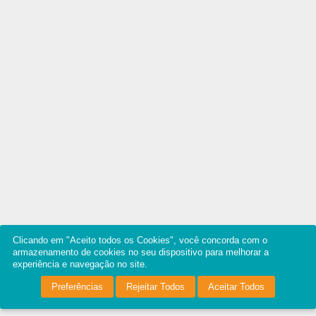
Clicando em "Aceito todos os Cookies", você concorda com o
armazenamento de cookies no seu dispositivo para melhorar a
experiência e navegação no site.
Preferências
Rejeitar Todos
Aceitar Todos