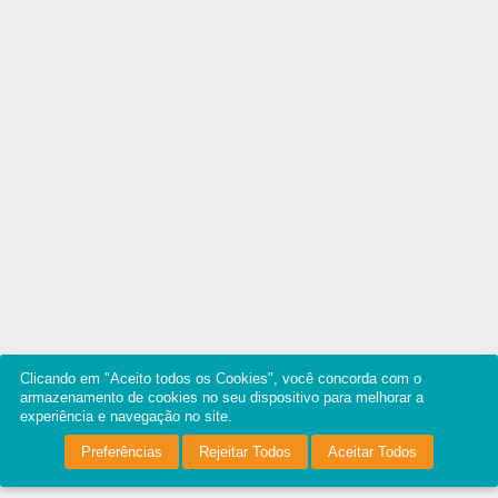
Clicando em "Aceito todos os Cookies", você concorda com o
armazenamento de cookies no seu dispositivo para melhorar a
experiência e navegação no site.
Preferências
Rejeitar Todos
Aceitar Todos