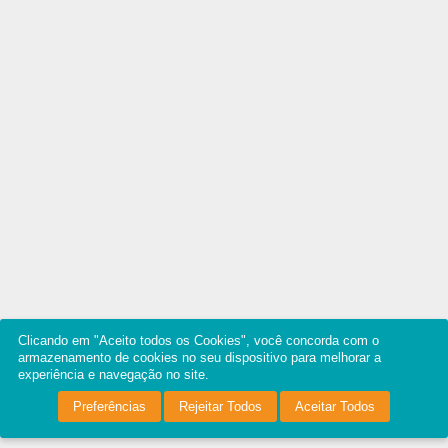
Clicando em "Aceito todos os Cookies", você concorda com o
armazenamento de cookies no seu dispositivo para melhorar a
experiência e navegação no site.
Preferências
Rejeitar Todos
Aceitar Todos