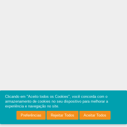
Clicando em "Aceito todos os Cookies", você concorda com o
armazenamento de cookies no seu dispositivo para melhorar a
experiência e navegação no site.
Preferências
Rejeitar Todos
Aceitar Todos